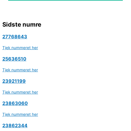
Sidste numre
27768643
Tjek nummeret her
25636510
Tjek nummeret her
23921199
Tjek nummeret her
23863060
Tjek nummeret her
23862344