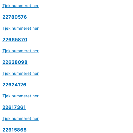
Tjek nummeret her
22789576
Tjek nummeret her
22665870
Tjek nummeret her
22628098
Tjek nummeret her
22624126
Tjek nummeret her
22617361
Tjek nummeret her
22615868