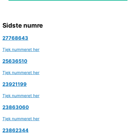
Sidste numre
27768643
Tjek nummeret her
25636510
Tjek nummeret her
23921199
Tjek nummeret her
23863060
Tjek nummeret her
23862344