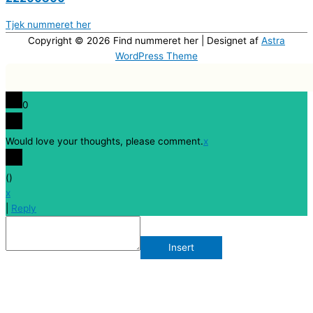
Tjek nummeret her
Copyright © 2026
Find nummeret her
| Designet af
Astra
WordPress Theme
0
Would love your thoughts, please comment.
x
(
)
x
|
Reply
Insert