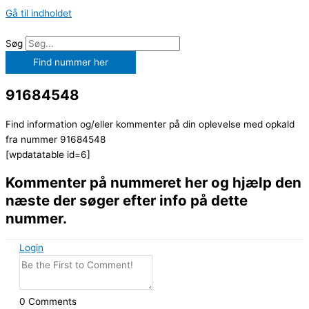
Gå til indholdet
Søg
Find nummer her
91684548
Find information og/eller kommenter på din oplevelse med opkald
fra nummer 91684548
[wpdatatable id=6]
Kommenter på nummeret her og hjælp den
næste der søger efter info på dette
nummer.
Login
0
Comments