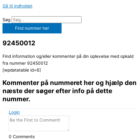
Gå til indholdet
Søg
Find nummer her
92450012
Find information og/eller kommenter på din oplevelse med opkald
fra nummer 92450012
[wpdatatable id=6]
Kommenter på nummeret her og hjælp den
næste der søger efter info på dette
nummer.
Login
0
Comments