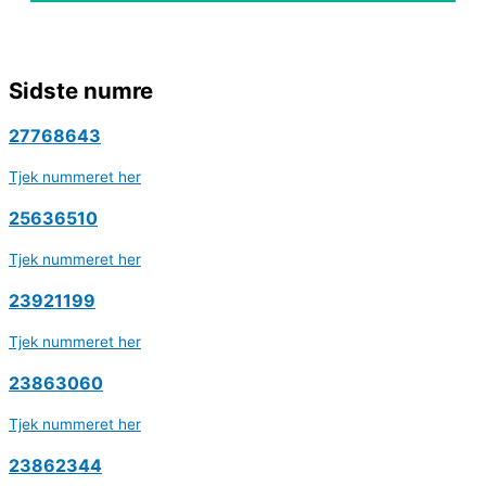
Sidste numre
27768643
Tjek nummeret her
25636510
Tjek nummeret her
23921199
Tjek nummeret her
23863060
Tjek nummeret her
23862344