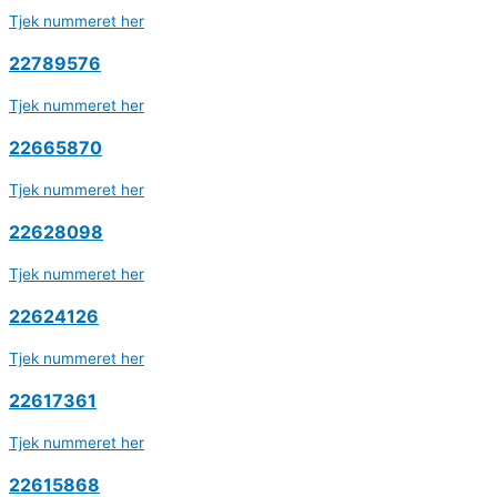
Tjek nummeret her
22789576
Tjek nummeret her
22665870
Tjek nummeret her
22628098
Tjek nummeret her
22624126
Tjek nummeret her
22617361
Tjek nummeret her
22615868