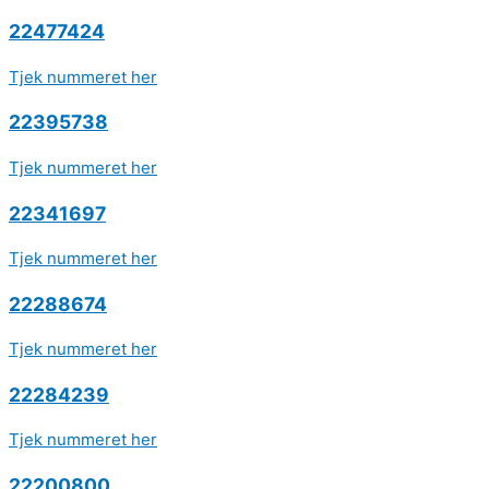
22477424
Tjek nummeret her
22395738
Tjek nummeret her
22341697
Tjek nummeret her
22288674
Tjek nummeret her
22284239
Tjek nummeret her
22200800