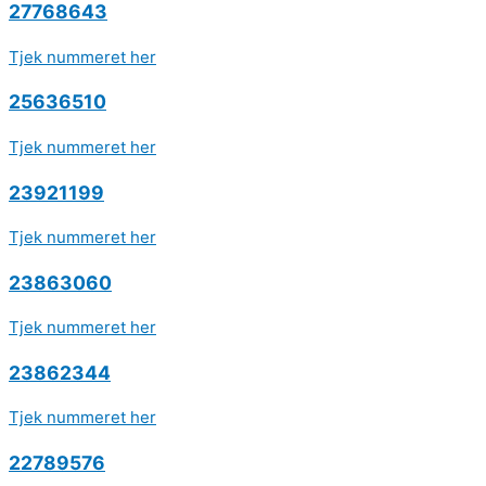
27768643
Tjek nummeret her
25636510
Tjek nummeret her
23921199
Tjek nummeret her
23863060
Tjek nummeret her
23862344
Tjek nummeret her
22789576