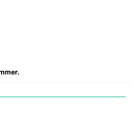
ummer.