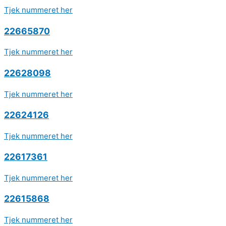
Tjek nummeret her
22665870
Tjek nummeret her
22628098
Tjek nummeret her
22624126
Tjek nummeret her
22617361
Tjek nummeret her
22615868
Tjek nummeret her